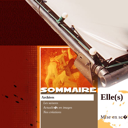
Elle(s)
Archives
Les saisons
Actualit�s en images
Nos créations
Mise en sc�