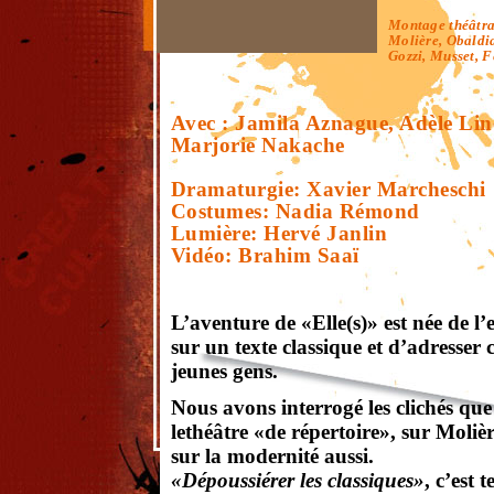
Montage théâtral
Molière, Obaldi
Gozzi, Musset, F
Avec : Jamila Aznague, Adèle Lin
Marjorie Nakache
Dramaturgie: Xavier Marcheschi
Costumes: Nadia Rémond
Lumière: Hervé Janlin
Vidéo: Brahim Saaï
L’aventure de «Elle(s)» est née de l’
sur un texte classique et d’adresser 
jeunes gens.
Nous avons interrogé les clichés qu
lethéâtre «de répertoire», sur Moli
sur la modernité aussi.
«Dépoussiérer les classiques»
, c’est 